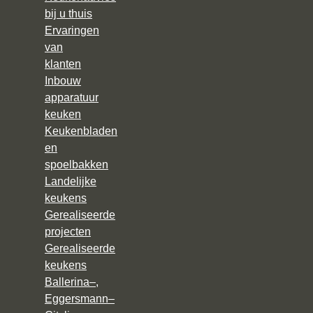
bij u thuis
Ervaringen
van
klanten
Inbouw
apparatuur
keuken
Keukenbladen
en
spoelbakken
Landelijke
keukens
Gerealiseerde
projecten
Gerealiseerde
keukens
Ballerina–,
Eggersmann–