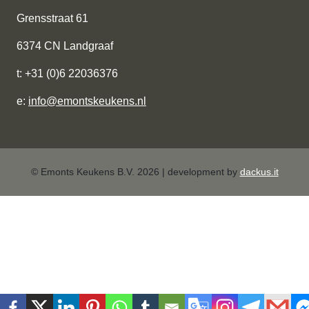
Grensstraat 61
6374 CN Landgraaf
t: +31 (0)6 22036376
e:
info@emontskeukens.nl
© Emonts Keukens B.V. 2026 | development by
dackus.it