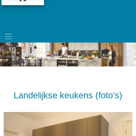
Ga naar de inhoud
Hoofdnavigatie
Landelijkse keukens (foto's)